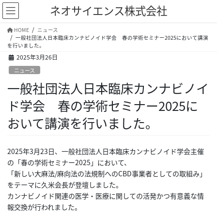
コ
ナ
ネオサイエンス株式会社
ン
ビ
テ
ゲ
HOME
ニュース
ン
ー
一般社団法人日本臨床カンナビノイド学会 春の学術セミナー2025において講演
ツ
シ
を行いました。
へ
ョ
2025年3月26日
ス
ン
ニュース
キ
に
一般社団法人日本臨床カンナビノイ
ッ
移
プ
動
ド学会 春の学術セミナー2025に
おいて講演を行いました。
2025年3月23日、一般社団法人日本臨床カンナビノイド学会主催
の「春の学術セミナー2025」において、
「新しい大麻法/麻向法の法規制へのCBD事業者としての取組み」
をテーマに久米会長が登壇しました。
カンナビノイド関連の医学・医療に関しての活発かつ有意義な情
報交換が行われました。