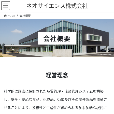
コ
ナ
ネオサイエンス株式会社
ン
ビ
テ
ゲ
HOME
会社概要
ン
ー
ツ
シ
へ
ョ
ス
ン
会社概要
キ
に
ッ
移
プ
動
経営理念
科学的に厳密に保証された品質管理・流通管理システムを構築
し、安全・安心な食品、化成品、CBD及びその関連製品を流通さ
せることにより、多様性と生産性が求められる多事多端な現代に