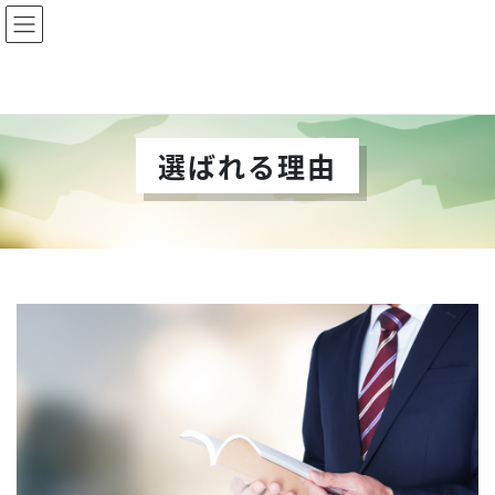
コ
ナ
ネオサイエンス株式会社
ン
ビ
テ
ゲ
HOME
選ばれる理由
ン
ー
ツ
シ
へ
ョ
ス
ン
選ばれる理由
キ
に
ッ
移
プ
動